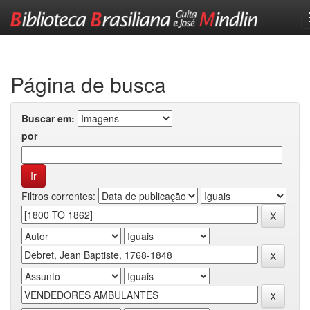
Skip
navigation
Página de busca
Buscar em:
por
Filtros correntes: