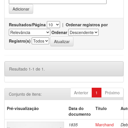
Resultados/Página
|
Ordenar registros por
Ordenar
Registro(s)
Resultado 1-1 de 1.
Anterior
1
Próximo
Conjunto de itens:
Pré-visualização
Data do
Título
Aut
documento
1835
Marchand
Deb