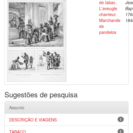
de tabac.
Jea
L'aveugle
Bapt
chanteur.
176
Marchande
184
de
pandelos
Sugestões de pesquisa
Assunto
DESCRIÇÃO E VIAGENS
1
TABACO
1