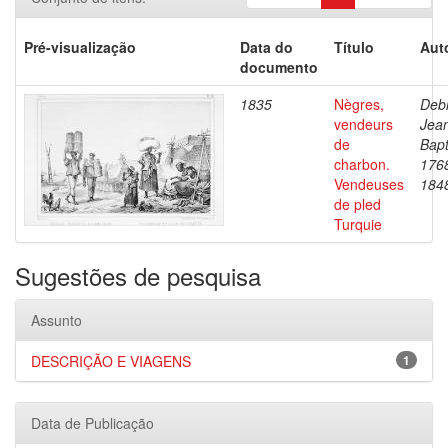
Pré-visualização
Data do
Título
Aut
documento
1835
Nègres,
Debr
vendeurs
Jea
de
Bapt
charbon.
176
Vendeuses
184
de pled
Turquie
Sugestões de pesquisa
Assunto
DESCRIÇÃO E VIAGENS
1
Data de Publicação