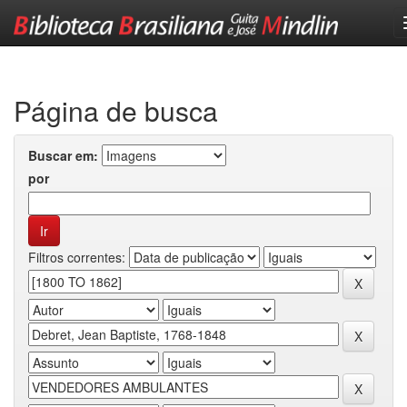
Skip
navigation
Página de busca
Buscar em:
por
Filtros correntes: