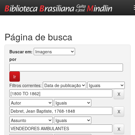
Skip
navigation
Página de busca
Buscar em:
por
Filtros correntes: