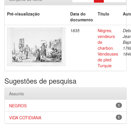
Pré-visualização
Data do
Título
Aut
documento
1835
Nègres,
Debr
vendeurs
Jea
de
Bapt
charbon.
176
Vendeuses
184
de pled
Turquie
Sugestões de pesquisa
Assunto
NEGROS
1
VIDA COTIDIANA
1