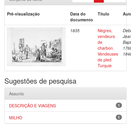
Pré-visualização
Data do
Título
Aut
documento
1835
Nègres,
Debr
vendeurs
Jea
de
Bapt
charbon.
176
Vendeuses
184
de pled
Turquie
Sugestões de pesquisa
Assunto
DESCRIÇÃO E VIAGENS
1
MILHO
1