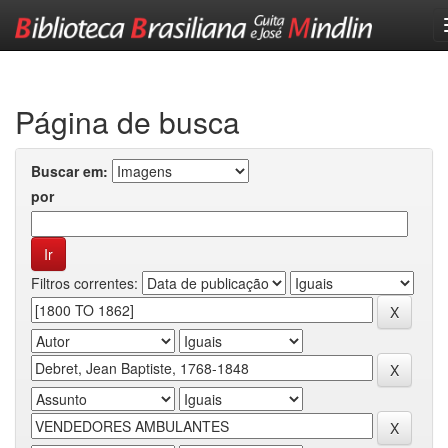
Skip
navigation
Página de busca
Buscar em:
por
Filtros correntes: