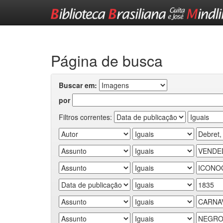
Skip
navigation
Página de busca
Buscar em:
por
Filtros correntes: