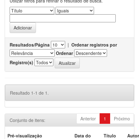
Utilizar filtros para refinar o resultado de busca.
Resultados/Página
|
Ordenar registros por
Ordenar
Registro(s)
Resultado 1-1 de 1.
Anterior
1
Próximo
Conjunto de itens:
Pré-visualização
Data do
Título
Autor