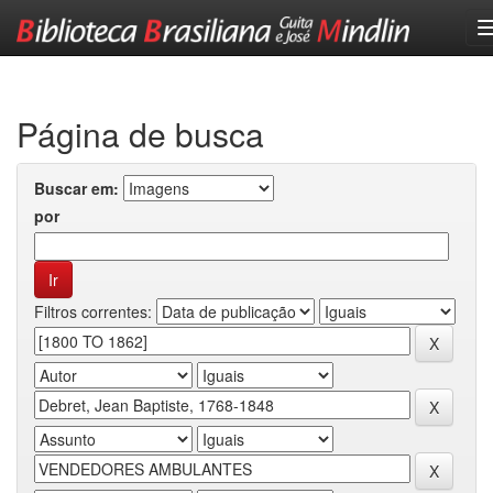
Skip
navigation
Página de busca
Buscar em:
por
Filtros correntes: