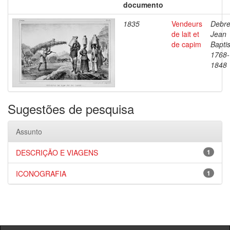
documento
1835
Vendeurs
Debre
de lait et
Jean
de capim
Baptis
1768-
1848
Sugestões de pesquisa
Assunto
DESCRIÇÃO E VIAGENS
1
ICONOGRAFIA
1