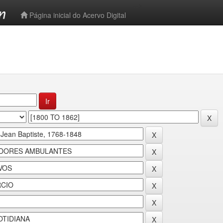
-->
Página inicial do Acervo Digital