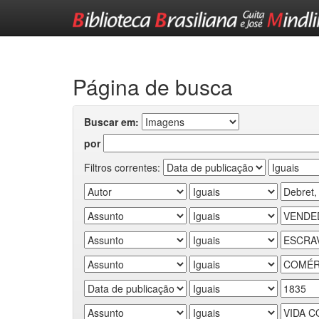
Skip
navigation
Página de busca
Buscar em:
por
Filtros correntes: