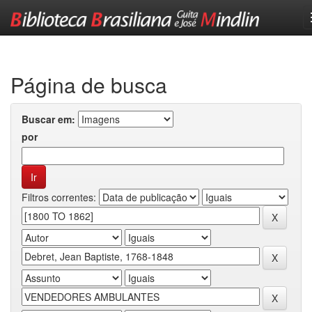
Skip
navigation
Página de busca
Buscar em:
por
Filtros correntes: