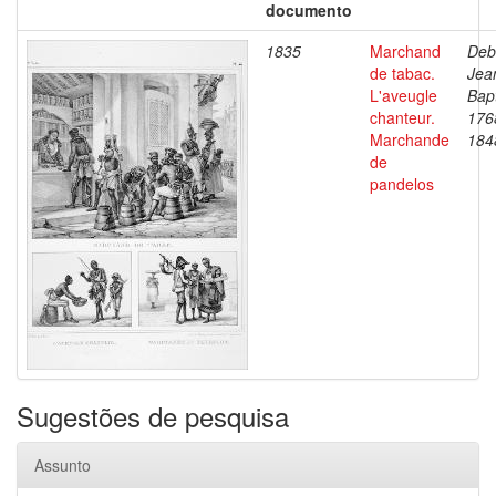
documento
1835
Marchand
Deb
de tabac.
Jea
L'aveugle
Bapt
chanteur.
176
Marchande
184
de
pandelos
Sugestões de pesquisa
Assunto