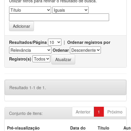
Utilizar filtros para refinar o resultado de busca.
Resultados/Página
|
Ordenar registros por
Ordenar
Registro(s)
Resultado 1-1 de 1.
Anterior
1
Próximo
Conjunto de itens:
Pré-visualização
Data do
Título
Aut