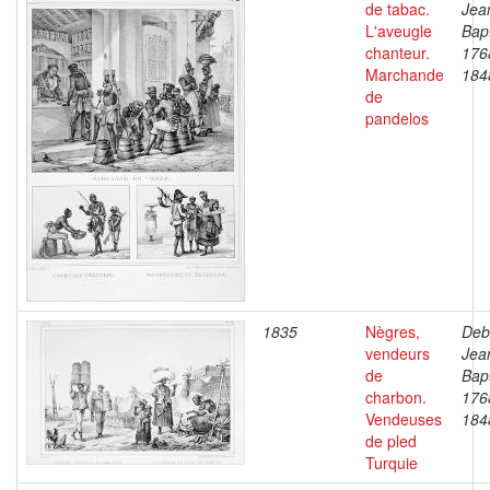
de tabac.
Jea
L'aveugle
Bapt
chanteur.
176
Marchande
184
de
pandelos
1835
Nègres,
Deb
vendeurs
Jea
de
Bapt
charbon.
176
Vendeuses
184
de pled
Turquie