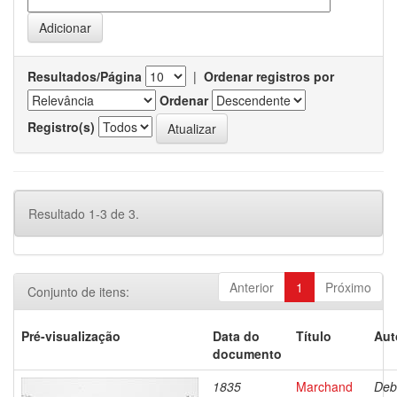
Resultados/Página
|
Ordenar registros por
Ordenar
Registro(s)
Resultado 1-3 de 3.
Anterior
1
Próximo
Conjunto de itens:
Pré-visualização
Data do
Título
Aut
documento
1835
Marchand
Deb