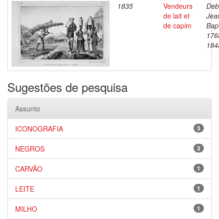
1835
Vendeurs
Deb
de lait et
Jea
de capim
Bapt
176
184
Sugestões de pesquisa
Assunto
ICONOGRAFIA
3
NEGROS
3
CARVÃO
1
LEITE
1
MILHO
1