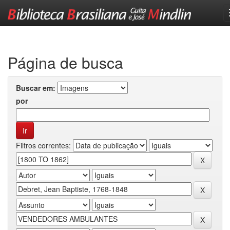
Skip
navigation
Página de busca
Buscar em:
por
Filtros correntes: