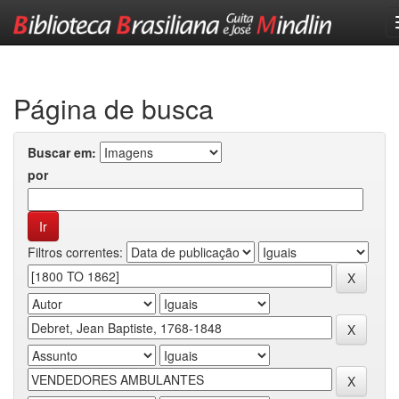
Skip
navigation
Página de busca
Buscar em:
por
Filtros correntes: