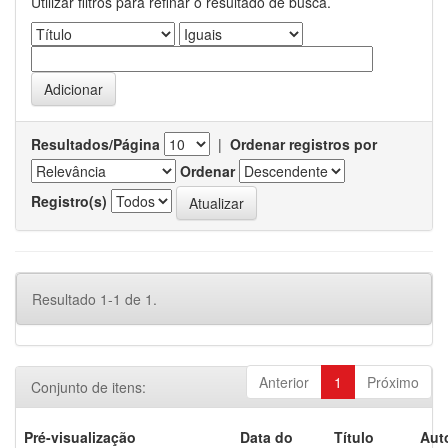
Utilizar filtros para refinar o resultado de busca.
Resultados/Página
|
Ordenar registros por
Ordenar
Registro(s)
Resultado 1-1 de 1.
Anterior
1
Próximo
Conjunto de itens:
Pré-visualização
Data do
Título
Aut