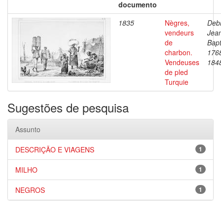
documento
1835
Nègres,
Debr
vendeurs
Jea
de
Bapt
charbon.
176
Vendeuses
184
de pled
Turquie
Sugestões de pesquisa
Assunto
DESCRIÇÃO E VIAGENS
1
MILHO
1
NEGROS
1