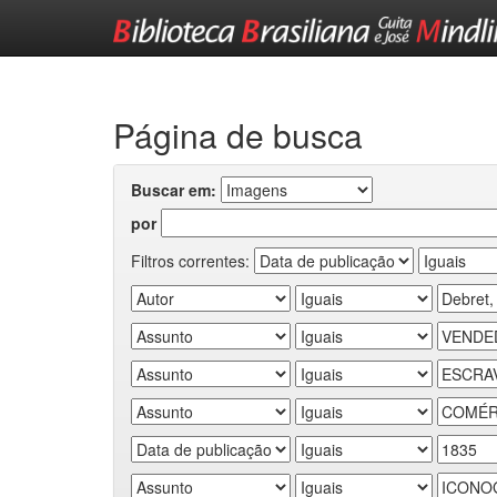
Skip
navigation
Página de busca
Buscar em:
por
Filtros correntes: