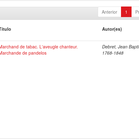
Anterior
1
P
Título
Autor(es)
Marchand de tabac. L'aveugle chanteur.
Debret, Jean Bapti
Marchande de pandelos
1768-1848