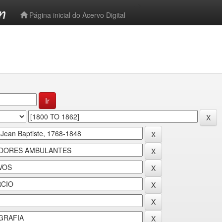
-->
Página inicial do Acervo Digital