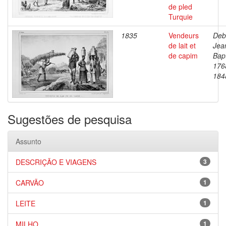
de pled
Turquie
1835
Vendeurs
Deb
de lait et
Jea
de capim
Bapt
176
184
Sugestões de pesquisa
Assunto
DESCRIÇÃO E VIAGENS
3
CARVÃO
1
LEITE
1
MILHO
1