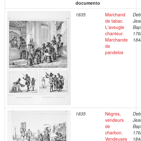
documento
1835
Marchand
Deb
de tabac.
Jea
L'aveugle
Bapt
chanteur.
176
Marchande
184
de
pandelos
1835
Nègres,
Deb
vendeurs
Jea
de
Bapt
charbon.
176
Vendeuses
184