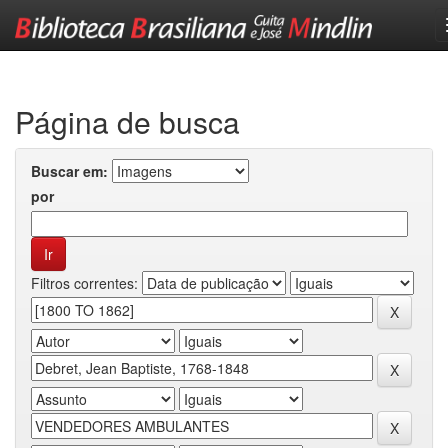
Skip
navigation
Página de busca
Buscar em:
por
Filtros correntes: