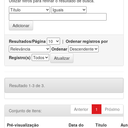
Utilizar filtros para refinar o resultado de busca.
Resultados/Página
|
Ordenar registros por
Ordenar
Registro(s)
Resultado 1-3 de 3.
Anterior
1
Próximo
Conjunto de itens:
Pré-visualização
Data do
Título
Aut