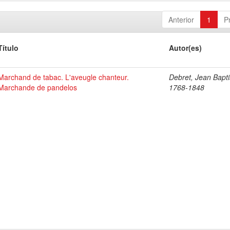
Anterior
1
P
Título
Autor(es)
Marchand de tabac. L'aveugle chanteur.
Debret, Jean Bapti
Marchande de pandelos
1768-1848