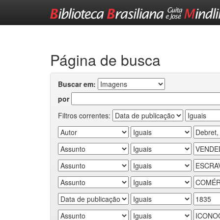
Skip
navigation
Página de busca
Buscar em:
por
Filtros correntes: