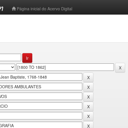
-->
Página inicial do Acervo Digital