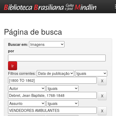
Skip
navigation
Página de busca
Buscar em:
por
Filtros correntes: