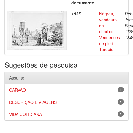
documento
1835
Nègres,
Debr
vendeurs
Jea
de
Bapt
charbon.
176
Vendeuses
184
de pled
Turquie
Sugestões de pesquisa
Assunto
CARVÃO
1
DESCRIÇÃO E VIAGENS
1
VIDA COTIDIANA
1