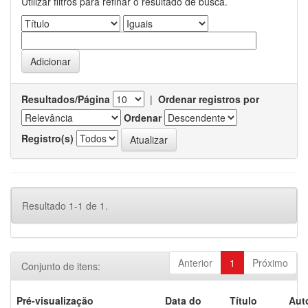
Utilizar filtros para refinar o resultado de busca.
Resultados/Página
|
Ordenar registros por
Ordenar
Registro(s)
Resultado 1-1 de 1.
Anterior
1
Próximo
Conjunto de itens:
Pré-visualização
Data do
Título
Aut