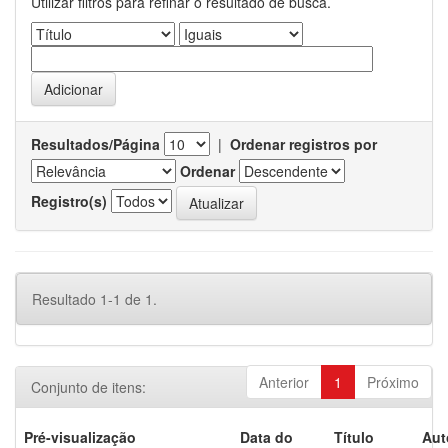
Utilizar filtros para refinar o resultado de busca.
Resultados/Página
|
Ordenar registros por
Ordenar
Registro(s)
Resultado 1-1 de 1.
Anterior
1
Próximo
Conjunto de itens:
Pré-visualização
Data do
Título
Aut