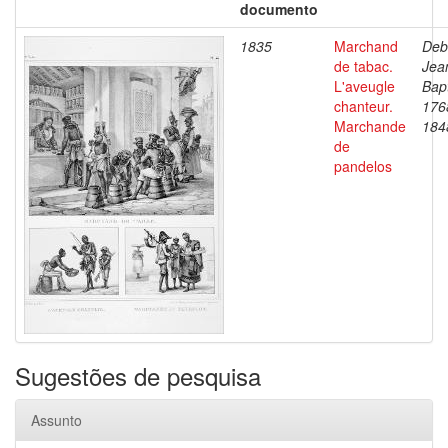
documento
1835
Marchand
Deb
de tabac.
Jea
L'aveugle
Bapt
chanteur.
176
Marchande
184
de
pandelos
Sugestões de pesquisa
Assunto