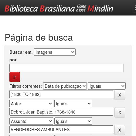
Skip
navigation
Página de busca
Buscar em:
por
Filtros correntes: