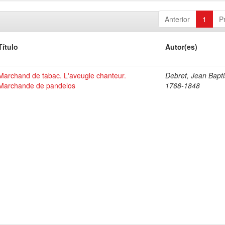
Anterior
1
P
Título
Autor(es)
Marchand de tabac. L'aveugle chanteur.
Debret, Jean Bapti
Marchande de pandelos
1768-1848