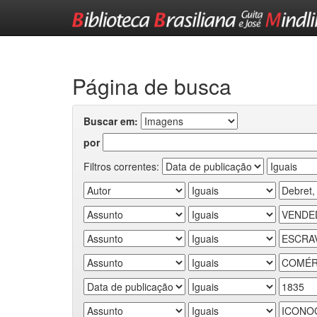
Skip
navigation
Página de busca
Buscar em:
por
Filtros correntes: