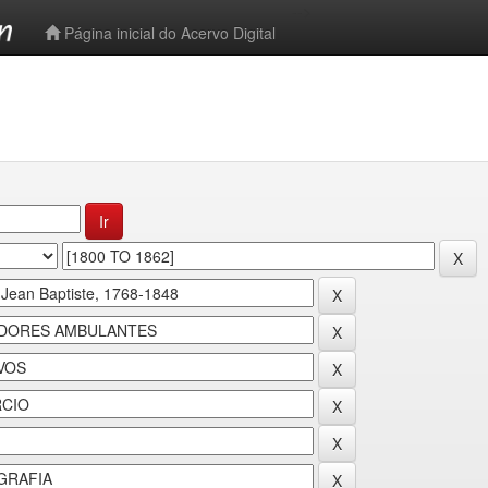
-->
Página inicial do Acervo Digital