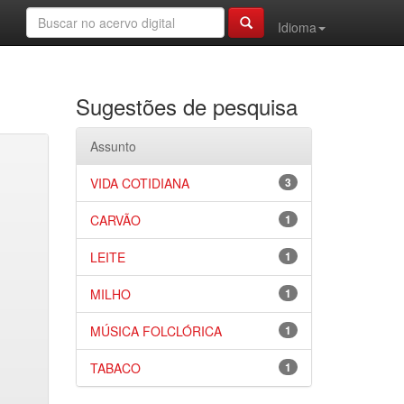
Idioma
Sugestões de pesquisa
Assunto
VIDA COTIDIANA
3
CARVÃO
1
LEITE
1
MILHO
1
MÚSICA FOLCLÓRICA
1
TABACO
1