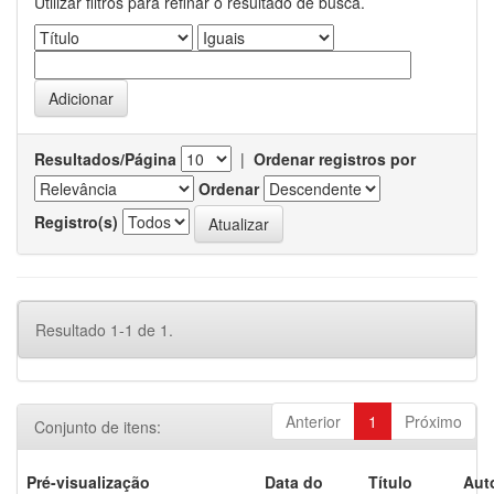
Utilizar filtros para refinar o resultado de busca.
Resultados/Página
|
Ordenar registros por
Ordenar
Registro(s)
Resultado 1-1 de 1.
Anterior
1
Próximo
Conjunto de itens:
Pré-visualização
Data do
Título
Aut