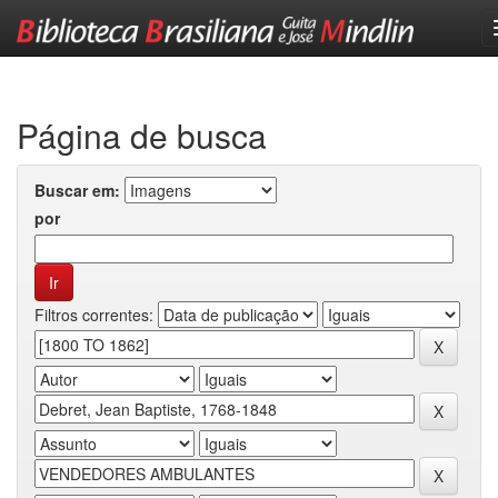
Skip
navigation
Página de busca
Buscar em:
por
Filtros correntes: