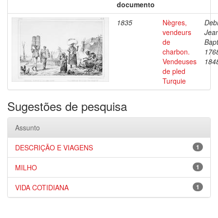
documento
1835
Nègres,
Debr
vendeurs
Jea
de
Bapt
charbon.
176
Vendeuses
184
de pled
Turquie
Sugestões de pesquisa
Assunto
DESCRIÇÃO E VIAGENS
1
MILHO
1
VIDA COTIDIANA
1