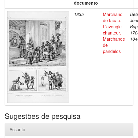
documento
1835
Marchand
Deb
de tabac.
Jea
L'aveugle
Bapt
chanteur.
176
Marchande
184
de
pandelos
Sugestões de pesquisa
Assunto