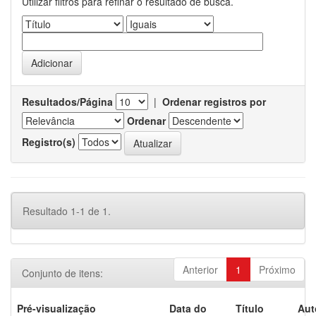
Utilizar filtros para refinar o resultado de busca.
Resultados/Página
|
Ordenar registros por
Ordenar
Registro(s)
Resultado 1-1 de 1.
Anterior
1
Próximo
Conjunto de itens:
Pré-visualização
Data do
Título
Aut