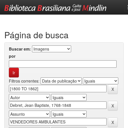
Skip
navigation
Página de busca
Buscar em:
por
Filtros correntes: