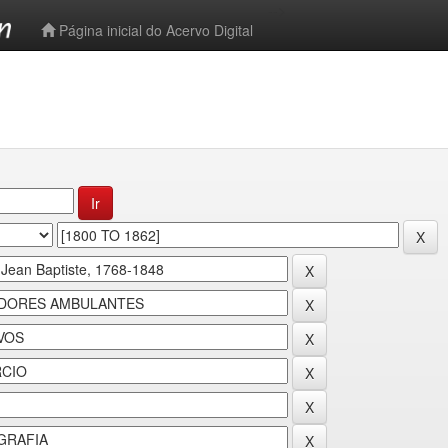
-->
Página inicial do Acervo Digital