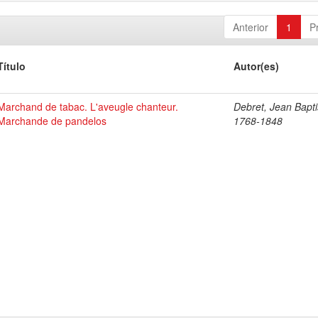
Anterior
1
P
Título
Autor(es)
Marchand de tabac. L'aveugle chanteur.
Debret, Jean Bapti
Marchande de pandelos
1768-1848