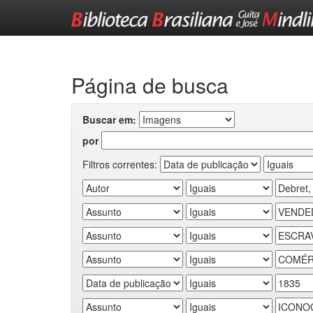
Skip
navigation
Página de busca
Buscar em:
por
Filtros correntes: