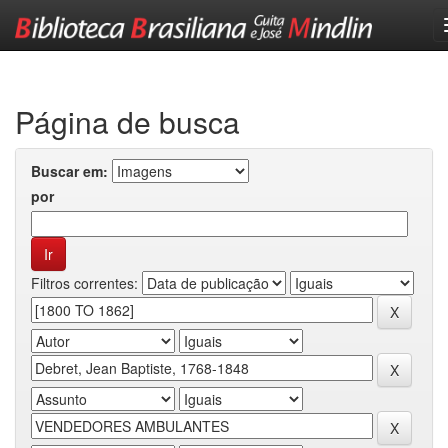
Skip
navigation
Página de busca
Buscar em:
por
Filtros correntes: