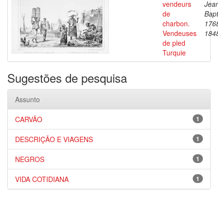
vendeurs
Jea
de
Bapt
charbon.
176
Vendeuses
184
de pled
Turquie
Sugestões de pesquisa
Assunto
CARVÃO
1
DESCRIÇÃO E VIAGENS
1
NEGROS
1
VIDA COTIDIANA
1