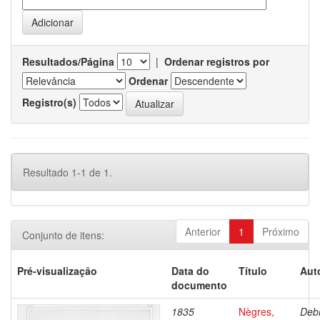
Resultados/Página
|
Ordenar registros por
Ordenar
Registro(s)
Resultado 1-1 de 1.
Anterior
1
Próximo
Conjunto de itens:
Pré-visualização
Data do
Título
Aut
documento
1835
Nègres,
Debr