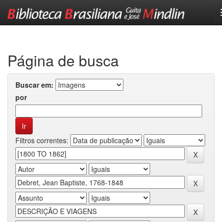
Skip
navigation
Página de busca
Buscar em:
por
Filtros correntes: