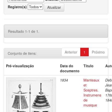
Registro(s)
Resultado 1-1 de 1.
Anterior
1
Próximo
Conjunto de itens:
Pré-visualização
Data do
Título
Aut
documento
1834
Manteaux
Debr
et
Jea
Sceptres.
Bapt
Instrumens
176
de
184
musique