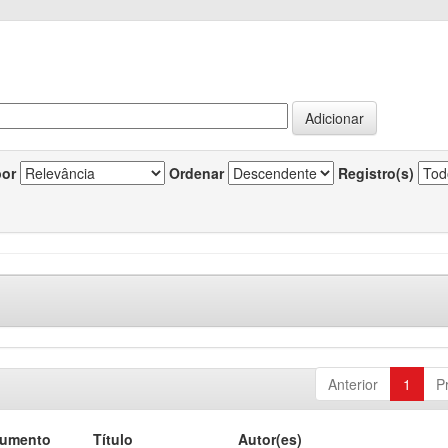
por
Ordenar
Registro(s)
Anterior
1
P
cumento
Título
Autor(es)