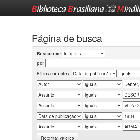
Skip
navigation
Página de busca
Buscar em:
por
Filtros correntes:
Retornar valores