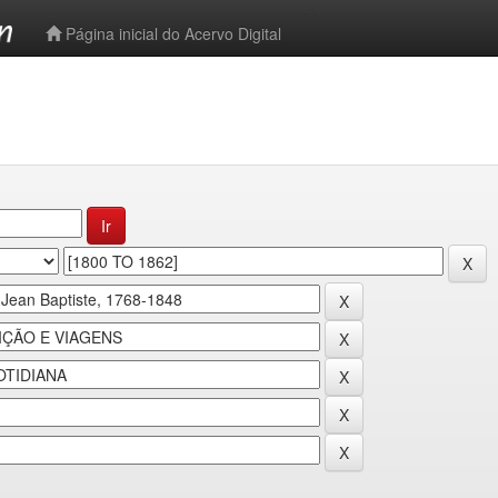
-->
Página inicial do Acervo Digital