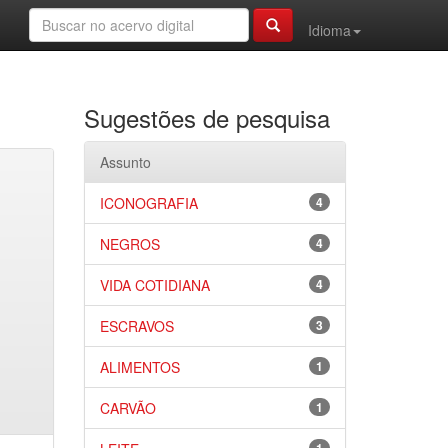
Idioma
Sugestões de pesquisa
Assunto
ICONOGRAFIA
4
NEGROS
4
VIDA COTIDIANA
4
ESCRAVOS
3
ALIMENTOS
1
CARVÃO
1