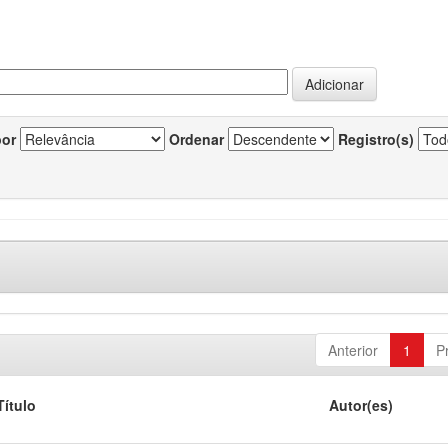
por
Ordenar
Registro(s)
Anterior
1
P
Título
Autor(es)