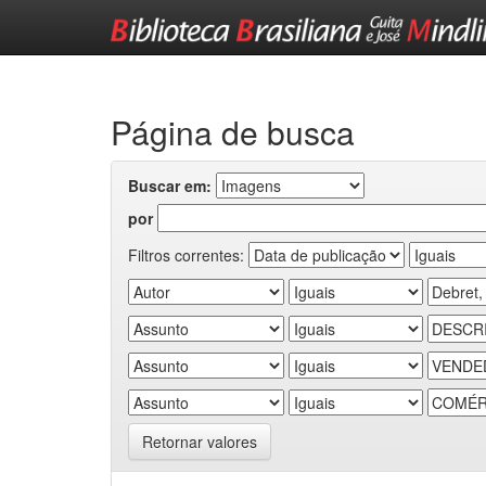
Skip
navigation
Página de busca
Buscar em:
por
Filtros correntes:
Retornar valores