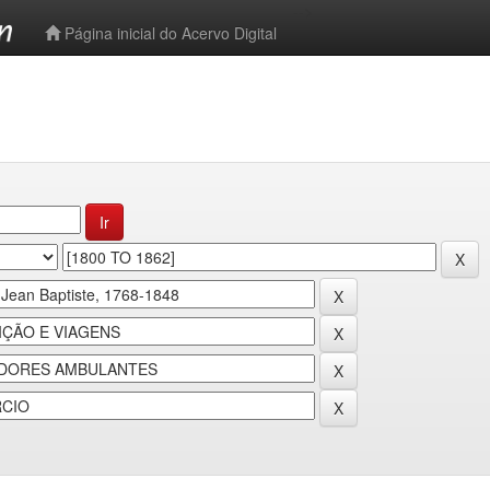
-->
Página inicial do Acervo Digital