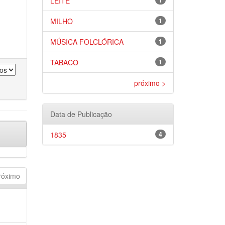
LEITE
1
MILHO
1
MÚSICA FOLCLÓRICA
1
TABACO
1
próximo >
Data de Publicação
1835
4
róximo