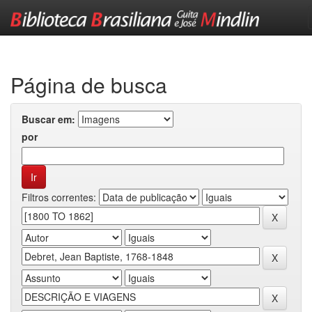
Skip
navigation
Página de busca
Buscar em:
por
Filtros correntes: