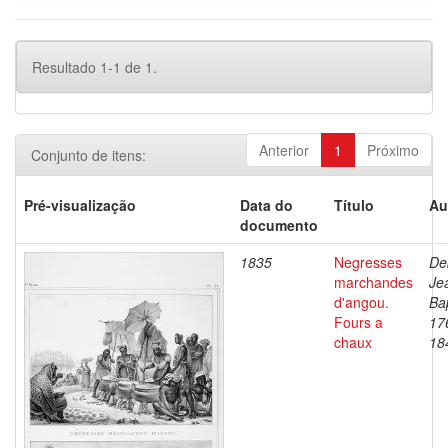
Resultado 1-1 de 1.
Anterior
1
Próximo
Conjunto de itens:
Pré-visualização
Data do
Título
Au
documento
1835
Negresses
De
marchandes
Je
d'angou.
Bap
Fours a
17
chaux
18