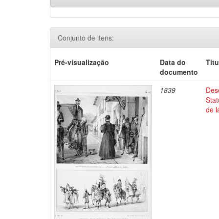
Conjunto de itens:
Pré-visualização
Data do
Títu
documento
1839
Dese
Stat
de l