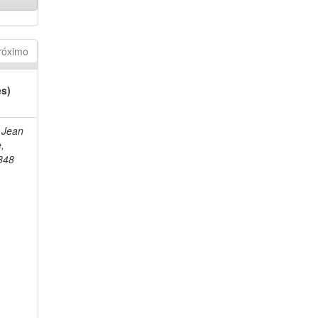
róximo
es)
 Jean
e,
848