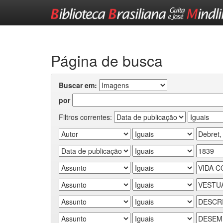
Skip
navigation
Página de busca
Buscar em:
por
Filtros correntes: