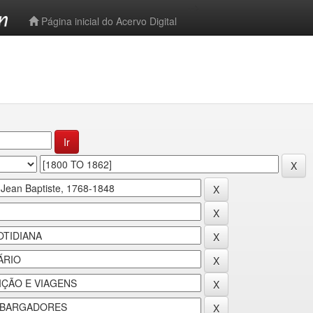
-->
Página inicial do Acervo Digital