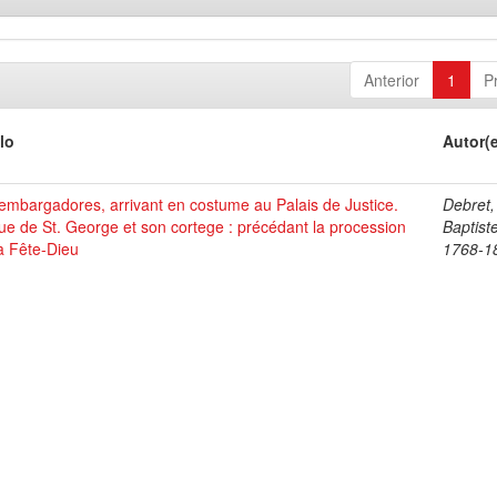
Anterior
1
P
lo
Autor(
mbargadores, arrivant en costume au Palais de Justice.
Debret,
ue de St. George et son cortege : précédant la procession
Baptist
a Fête-Dieu
1768-1