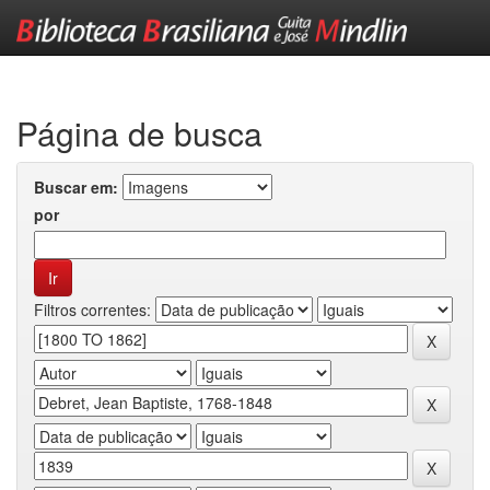
Skip
navigation
Página de busca
Buscar em:
por
Filtros correntes: