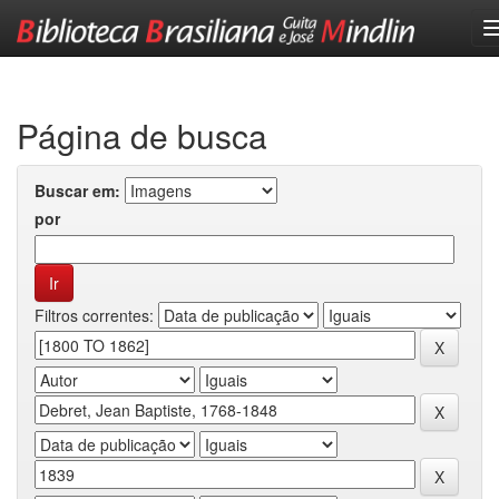
Skip
navigation
Página de busca
Buscar em:
por
Filtros correntes: