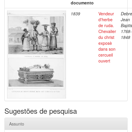
documento
1839
Vendeur
Debre
d'herbe
Jean
de ruda.
Baptis
Chevalier
1768-
du christ
1848
exposè
dans son
cercueil
ouvert
Sugestões de pesquisa
Assunto