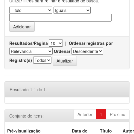
Utilizar filtros para refinar o resultado de busca.
Resultados/Página
|
Ordenar registros por
Ordenar
Registro(s)
Resultado 1-1 de 1.
Anterior
1
Próximo
Conjunto de itens:
Pré-visualização
Data do
Título
Autor