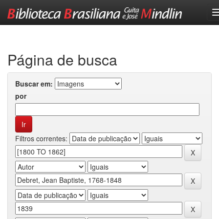
Skip
navigation
Página de busca
Buscar em:
por
Filtros correntes: