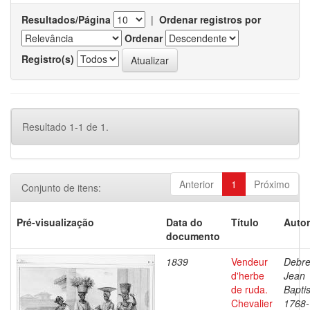
Resultados/Página
|
Ordenar registros por
Ordenar
Registro(s)
Resultado 1-1 de 1.
Anterior
1
Próximo
Conjunto de itens:
Pré-visualização
Data do
Título
Autor
documento
1839
Vendeur
Debre
d'herbe
Jean
de ruda.
Baptis
Chevalier
1768-