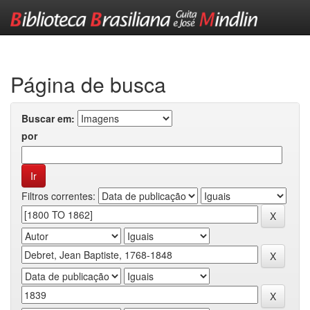
Skip
navigation
Página de busca
Buscar em:
por
Filtros correntes: