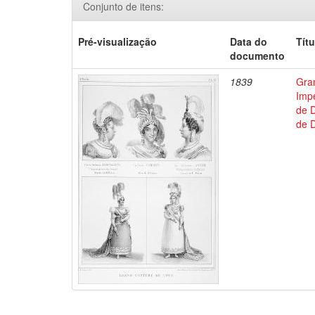
Conjunto de itens:
Pré-visualização
Data do
Títu
documento
1839
Gran
Impé
de D
de D