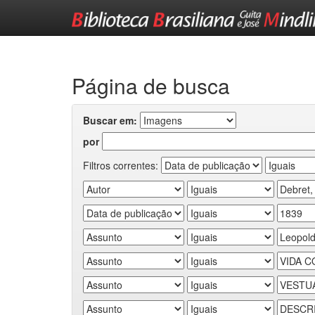
Skip
navigation
Página de busca
Buscar em:
por
Filtros correntes: