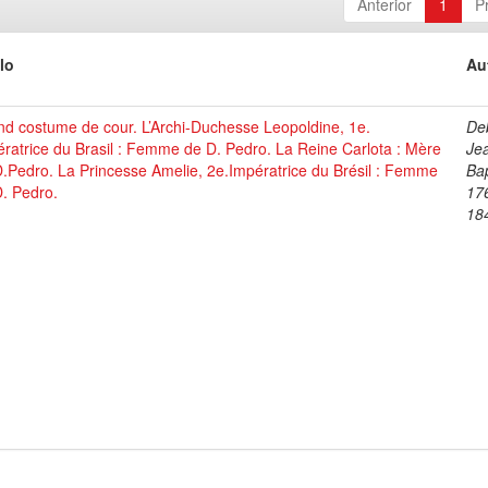
Anterior
1
P
lo
Au
d costume de cour. L’Archi-Duchesse Leopoldine, 1e.
De
ratrice du Brasil : Femme de D. Pedro. La Reine Carlota : Mère
Je
.Pedro. La Princesse Amelie, 2e.Impératrice du Brésil : Femme
Bap
. Pedro.
17
18