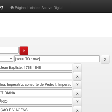
-->
Página inicial do Acervo Digital