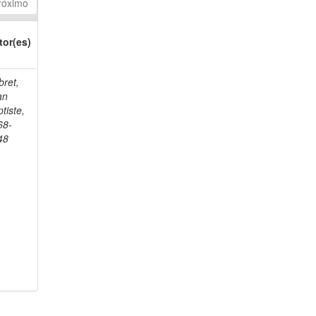
róximo
tor(es)
bret,
an
tiste,
68-
48