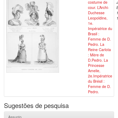
costume de
cour. L’Archi-
Duchesse
Leopoldine,
1e.
Impératrice du
Brasil :
Femme de D.
Pedro. La
Reine Carlota
: Mère de
D.Pedro. La
Princesse
Amelie,
2e.Impératrice
du Brésil :
Femme de D.
Pedro.
Sugestões de pesquisa
Assunto