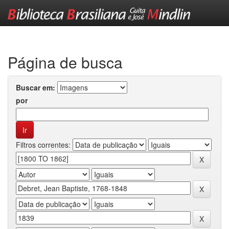
Skip
navigation
Página de busca
Buscar em:
por
Filtros correntes: