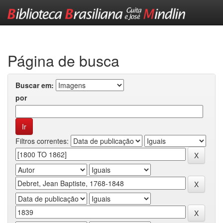
Skip
navigation
Página de busca
Buscar em:
por
Filtros correntes: