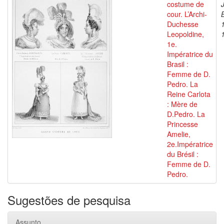
costume de
cour. L’Archi-
Duchesse
Leopoldine,
1e.
Impératrice du
Brasil :
Femme de D.
Pedro. La
Reine Carlota
: Mère de
D.Pedro. La
Princesse
Amelie,
2e.Impératrice
du Brésil :
Femme de D.
Pedro.
Sugestões de pesquisa
Assunto