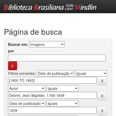
Skip
navigation
Página de busca
Buscar em:
por
Filtros correntes: