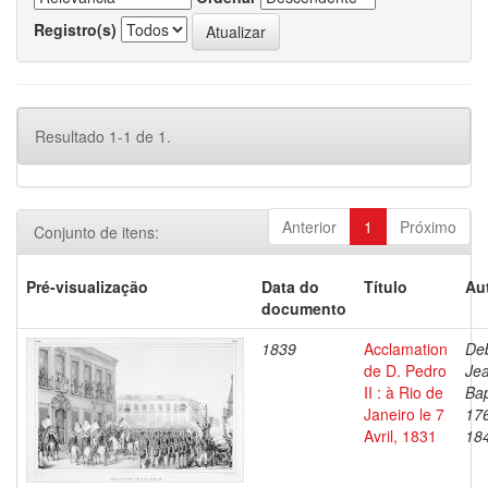
Registro(s)
Resultado 1-1 de 1.
Anterior
1
Próximo
Conjunto de itens:
Pré-visualização
Data do
Título
Au
documento
1839
Acclamation
Deb
de D. Pedro
Je
II : à Rio de
Bap
Janeiro le 7
17
Avril, 1831
18