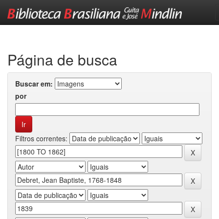
Skip
navigation
Página de busca
Buscar em:
por
Filtros correntes: