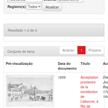
Registro(s)
Resultado 1-2 de 2.
Anterior
1
Próximo
Conjunto de itens:
Pré-visualização
Data do
Título
Au
documento
1839
Acceptation
Deb
provisoire
Je
de la
Bap
constitution
17
de
18
Lisbonne, à
Rio de