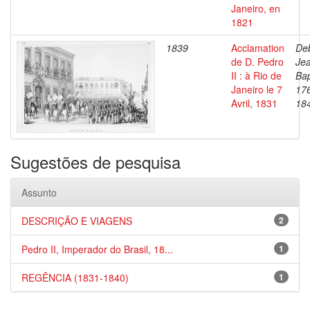
Janeiro, en
1821
1839
Acclamation
Deb
de D. Pedro
Je
II : à Rio de
Bap
Janeiro le 7
17
Avril, 1831
18
Sugestões de pesquisa
Assunto
DESCRIÇÃO E VIAGENS
2
Pedro II, Imperador do Brasil, 18...
1
REGÊNCIA (1831-1840)
1