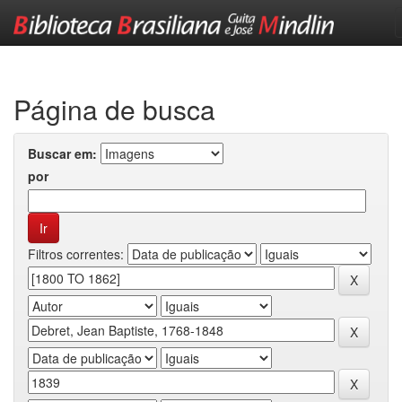
Skip
navigation
Página de busca
Buscar em:
por
Filtros correntes: