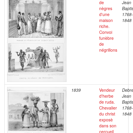
de
Jean
nègres
Baptis
d'une
1768-
maison
1848
riche.
Convoi
funèbre
de
négrillons
1839
Vendeur
Debre
d'herbe
Jean
de ruda.
Baptis
Chevalier
1768-
du christ
1848
exposè
dans son
cercueil