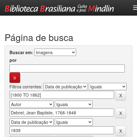
Skip
navigation
Página de busca
Buscar em:
por
Filtros correntes: