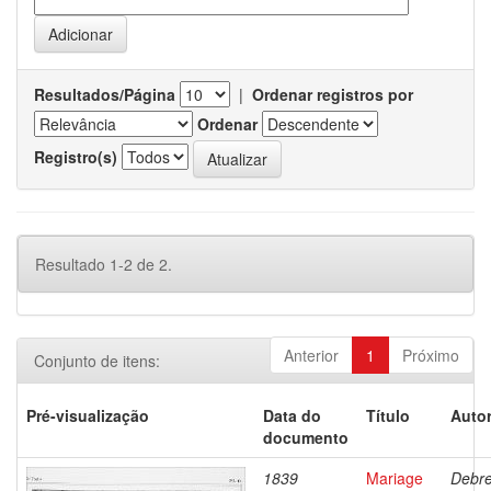
Resultados/Página
|
Ordenar registros por
Ordenar
Registro(s)
Resultado 1-2 de 2.
Anterior
1
Próximo
Conjunto de itens:
Pré-visualização
Data do
Título
Autor
documento
1839
Mariage
Debre