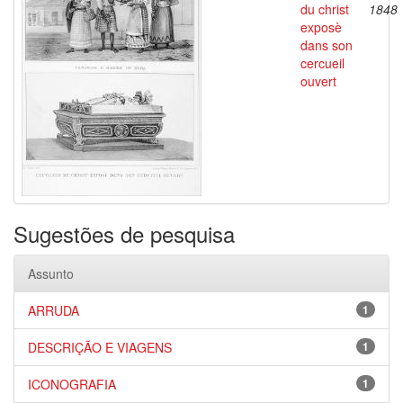
du christ
1848
exposè
dans son
cercueil
ouvert
Sugestões de pesquisa
Assunto
ARRUDA
1
DESCRIÇÃO E VIAGENS
1
ICONOGRAFIA
1