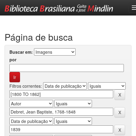
Skip
navigation
Página de busca
Buscar em:
por
Filtros correntes: