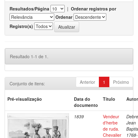
Resultados/Página
|
Ordenar registros por
Ordenar
Registro(s)
Resultado 1-1 de 1.
Anterior
1
Próximo
Conjunto de itens:
Pré-visualização
Data do
Título
Autor
documento
1839
Vendeur
Debre
d'herbe
Jean
de ruda.
Baptis
Chevalier
1768-