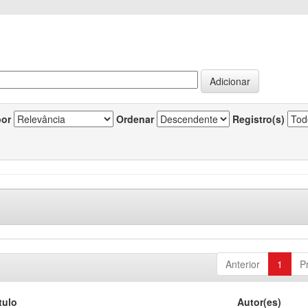
por
Ordenar
Registro(s)
Anterior
1
P
tulo
Autor(es)