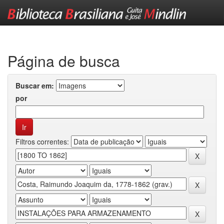
Skip
navigation
Página de busca
Buscar em:
por
Filtros correntes: