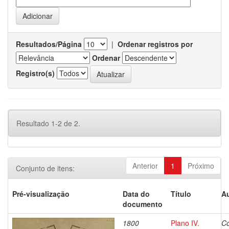
Resultados/Página
|
Ordenar registros por
Ordenar
Registro(s)
Resultado 1-2 de 2.
Anterior
1
Próximo
Conjunto de itens:
Pré-visualização
Data do
Título
Au
documento
1800
Plano IV.
Co