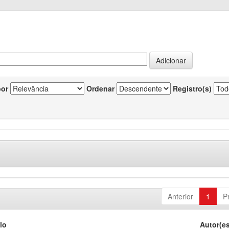
por
Ordenar
Registro(s)
Anterior
1
P
lo
Autor(e