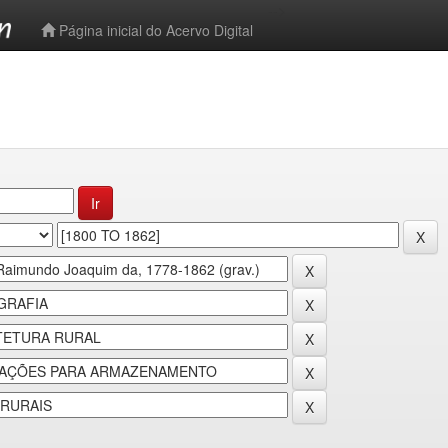
-->
Página inicial do Acervo Digital