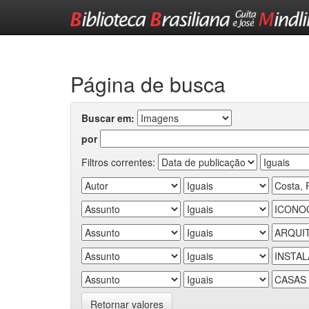
Skip
navigation
Página de busca
Buscar em:
por
Filtros correntes:
Retornar valores