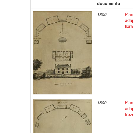
documento
1800
Pla
ada
libr
1800
Pla
adap
trez