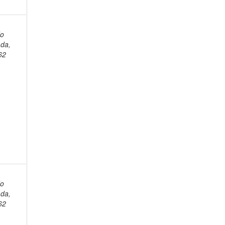
do
da,
62
do
da,
62