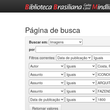
Skip
navigation
Página de busca
Buscar em:
por
Filtros correntes:
Retornar valores