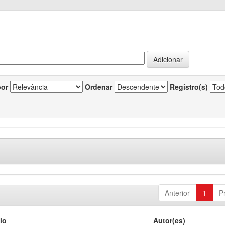
por
Ordenar
Registro(s)
Anterior
1
P
lo
Autor(es)