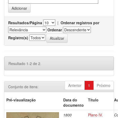
Resultados/Página
|
Ordenar registros por
Ordenar
Registro(s)
Resultado 1-2 de 2.
Anterior
1
Próximo
Conjunto de itens:
Pré-visualização
Data do
Título
Au
documento
1800
Plano IV.
Co