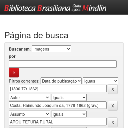
Skip
navigation
Página de busca
Buscar em:
por
Filtros correntes: