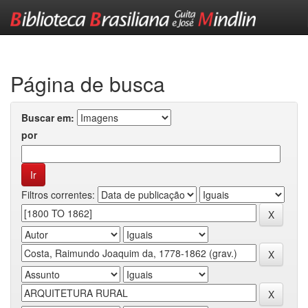
Skip
navigation
Página de busca
Buscar em:
por
Filtros correntes: