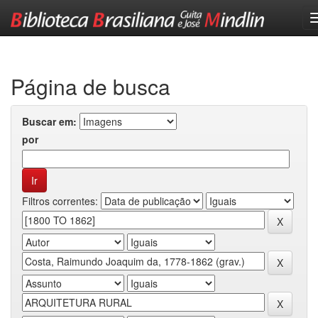
Skip
navigation
Página de busca
Buscar em:
por
Filtros correntes: