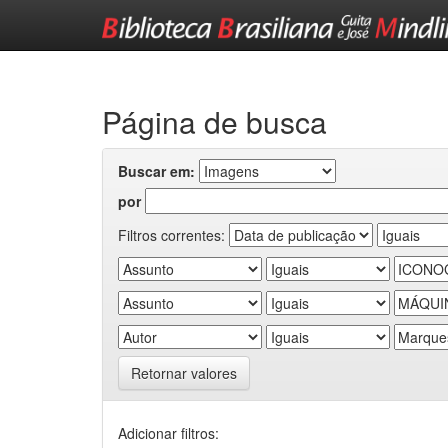
Skip
navigation
Página de busca
Buscar em:
por
Filtros correntes:
Retornar valores
Adicionar filtros: