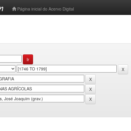
-->
Página inicial do Acervo Digital