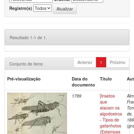
Registro(s)
Resultado 1-1 de 1.
Anterior
1
Próximo
Conjunto de itens:
Pré-visualização
Data do
Título
Aut
documento
1799
[Insetos
Alm
que
Fra
atacam os
To
algodoeiros
de,
- Tipos de
186
gafanhotos
(gra
(Estampas