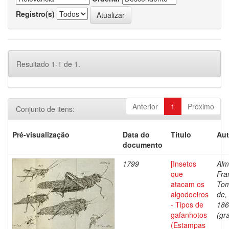
Registro(s)
Resultado 1-1 de 1.
Anterior
1
Próximo
Conjunto de itens:
Pré-visualização
Data do
Título
Aut
documento
1799
[Insetos
Alm
que
Fra
atacam os
To
algodoeiros
de,
- Tipos de
186
gafanhotos
(gra
(Estampas