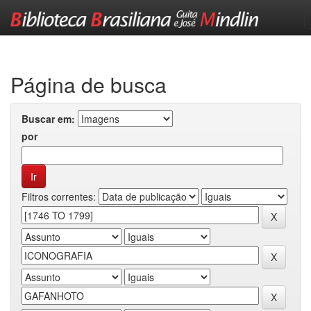
Skip
navigation
Página de busca
Buscar em:
por
Filtros correntes: