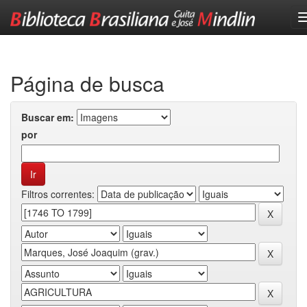
Skip
navigation
Página de busca
Buscar em:
por
Filtros correntes: