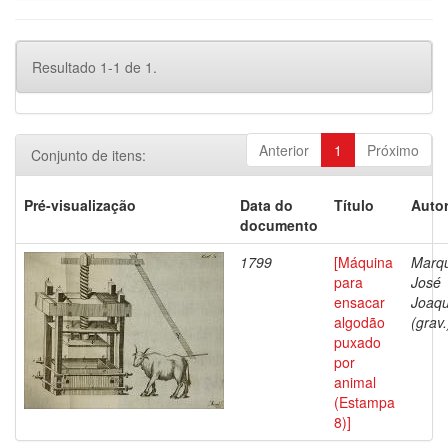
Resultado 1-1 de 1.
Anterior
1
Próximo
Conjunto de itens:
Pré-visualização
Data do
Título
Autor
documento
1799
[Máquina
Marq
para
José
ensacar
Joaq
algodão
(grav.
puxado
por
animal
(Estampa
8)]