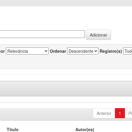
por
Ordenar
Registro(s)
Anterior
1
P
Título
Autor(es)