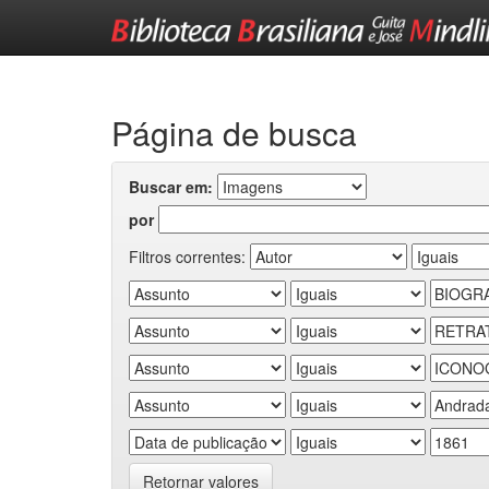
Skip
navigation
Página de busca
Buscar em:
por
Filtros correntes:
Retornar valores