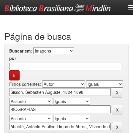
Skip
navigation
Página de busca
Buscar em:
por
Filtros correntes: