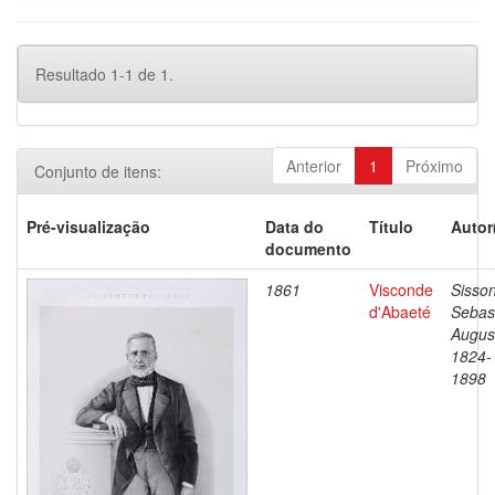
Resultado 1-1 de 1.
Anterior
1
Próximo
Conjunto de itens:
Pré-visualização
Data do
Título
Autor
documento
1861
Visconde
Sisson
d'Abaeté
Sebas
Augus
1824-
1898